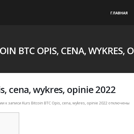
ГЛАВНАЯ
OIN BTC OPIS, CENA, WYKRES, O
s, cena, wykres, opinie 2022
ии
к записи Kurs Bitcoin BTC Opis, cena, wykres, opinie 2022
отключены