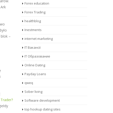
larów.
Forex education
 Ark
Forex Trading
healthblog
owo
Inestments
 było
 blok –
internet marketing
IT Вакансії
IT Образование
Online Dating
e
Payday Loans
i
qweq
Sober living
t
 Trader?
Software development
iełdy
top hookup dating sites