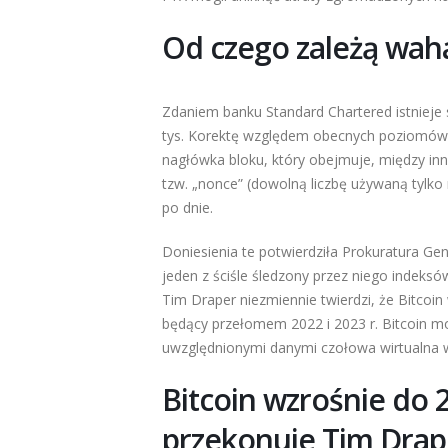
Od czego zależą wah
Zdaniem banku Standard Chartered istnieje 
tys. Korektę względem obecnych poziomów w
nagłówka bloku, który obejmuje, między inn
tzw. „nonce” (dowolną liczbę używaną tylko 
po dnie.
Doniesienia te potwierdziła Prokuratura Ge
jeden z ściśle śledzony przez niego indek
Tim Draper niezmiennie twierdzi, że Bitcoin
będący przełomem 2022 i 2023 r. Bitcoin m
uwzględnionymi danymi czołowa wirtualna
Bitcoin wzrośnie do 2
przekonuje Tim Drap