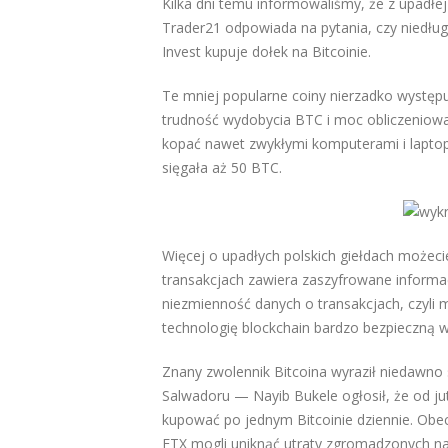
Kilka dni temu informowaliśmy, że z upadłe
Trader21 odpowiada na pytania, czy niedług
Invest kupuje dołek na Bitcoinie.
Te mniej popularne coiny nierzadko występ
trudność wydobycia BTC i moc obliczeniowa 
kopać nawet zwykłymi komputerami i lapto
sięgała aż 50 BTC.
Więcej o upadłych polskich giełdach możeci
transakcjach zawiera zaszyfrowane informa
niezmienność danych o transakcjach, czyli m
technologię blockchain bardzo bezpieczną w
Znany zwolennik Bitcoina wyraził niedawno 
Salwadoru — Nayib Bukele ogłosił, że od j
kupować po jednym Bitcoinie dziennie. Obec
FTX mogli uniknąć utraty zgromadzonych na