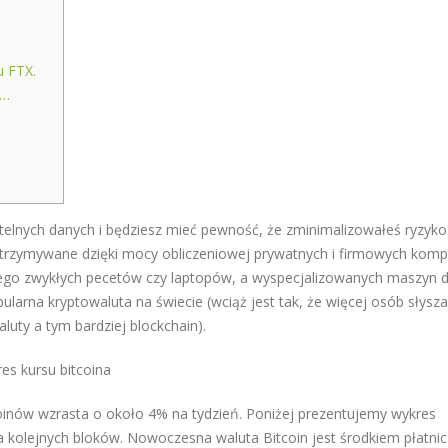
u FTX.
j…
etelnych danych i będziesz mieć pewność, że zminimalizowałeś ryzyko
t utrzymywane dzięki mocy obliczeniowej prywatnych i firmowych kom
 tego zwykłych pecetów czy laptopów, a wyspecjalizowanych maszyn 
ularna kryptowaluta na świecie (wciąż jest tak, że więcej osób słysz
uty a tym bardziej blockchain).
oinów wzrasta o około 4% na tydzień. Poniżej prezentujemy wykres
a kolejnych bloków. Nowoczesna waluta Bitcoin jest środkiem płatni