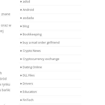
adsd
Android
i znane
asdada
e oraz w
blog
wej
Bookkeeping
buy a mail order girlfriend
Crypto News
Cryptocurrency exchange
Dating Online
ch
DLL Files
ośród
Drivers
a rynku
u bańki
Education
FinTech