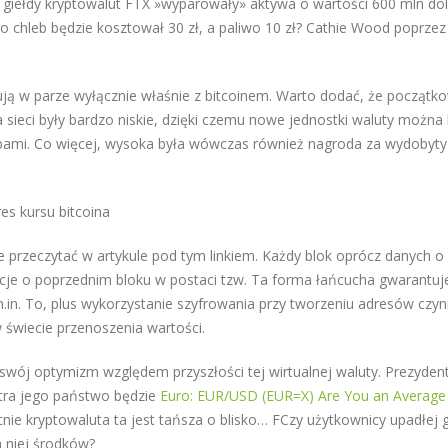
j giełdy kryptowalut FTX »wyparowały» aktywa o wartości 600 mln do
o chleb będzie kosztował 30 zł, a paliwo 10 zł? Cathie Wood poprzez
ują w parze wyłącznie właśnie z bitcoinem. Warto dodać, że początk
sieci były bardzo niskie, dzięki czemu nowe jednostki waluty można
pami. Co więcej, wysoka była wówczas również nagroda za wydobyty
e przeczytać w artykule pod tym linkiem. Każdy blok oprócz danych o
cje o poprzednim bloku w postaci tzw. Ta forma łańcucha gwarantuj
.in. To, plus wykorzystanie szyfrowania przy tworzeniu adresów czyn
 świecie przenoszenia wartości.
swój optymizm względem przyszłości tej wirtualnej waluty. Prezyden
utra jego państwo będzie
Euro: EUR/USD (EUR=X) Are You an Average
nie kryptowaluta ta jest tańsza o blisko… FCzy użytkownicy upadłej g
 niej środków?