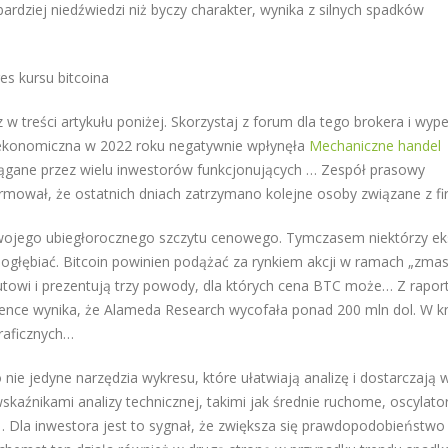
 bardziej niedźwiedzi niż byczy charakter, wynika z silnych spadków
 w treści artykułu poniżej. Skorzystaj z forum dla tego brokera i wype
oekonomiczna w 2022 roku negatywnie wpłynęła
Mechaniczne handel
iągane przez wielu inwestorów funkcjonujących … Zespół prasowy
rmował, że ostatnich dniach zatrzymano kolejne osoby związane z f
 swojego ubiegłorocznego szczytu cenowego. Tymczasem niektórzy ek
pogłębiać. Bitcoin powinien podążać za rynkiem akcji w ramach „zm
lutowi i prezentują trzy powody, dla których cena BTC może… Z rapor
gence wynika, że Alameda Research wycofała ponad 200 mln dol. W k
raficznych…
ie jedyne narzędzia wykresu, które ułatwiają analizę i dostarczają w
skaźnikami analizy technicznej, takimi jak średnie ruchome, oscylato
j . Dla inwestora jest to sygnał, że zwiększa się prawdopodobieństwo