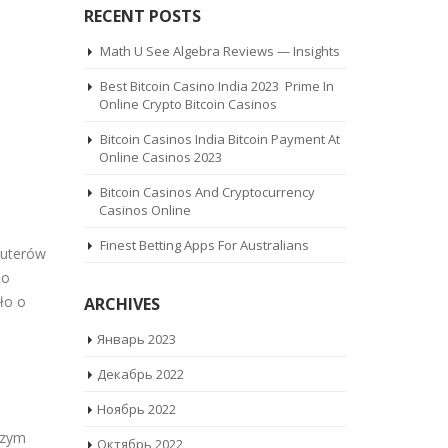
RECENT POSTS
Math U See Algebra Reviews — Insights
Best Bitcoin Casino India 2023 ️ Prime In
Online Crypto Bitcoin Casinos
Bitcoin Casinos India Bitcoin Payment At
Online Casinos 2023
Bitcoin Casinos And Cryptocurrency
Casinos Online
Finest Betting Apps For Australians
puterów
do
ało o
ARCHIVES
Январь 2023
Декабрь 2022
Ноябрь 2022
czym
Октябрь 2022