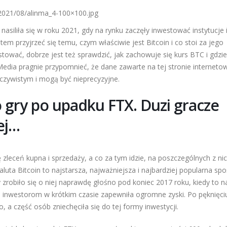
/2021/08/alinma_4-100×100.jpg
asiliła się w roku 2021, gdy na rynku zaczęły inwestować instytucje 
tem przyjrzeć się temu, czym właściwie jest Bitcoin i co stoi za jego
ować, dobrze jest też sprawdzić, jak zachowuje się kurs BTC i gdzi
dia pragnie przypomnieć, że dane zawarte na tej stronie interneto
czywistym i mogą być nieprecyzyjne.
 gry po upadku FTX. Duzi gracze
ej…
zleceń kupna i sprzedaży, a co za tym idzie, na poszczególnych z ni
luta Bitcoin to najstarsza, najważniejsza i najbardziej popularna sp
 zrobiło się o niej naprawdę głośno pod koniec 2017 roku, kiedy to n
lu inwestorom w krótkim czasie zapewniła ogromne zyski. Po pęknięci
 a część osób zniechęciła się do tej formy inwestycji.