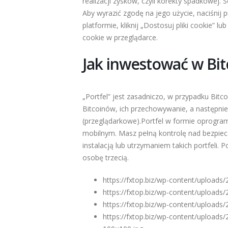
realizacji zysków, czyli korekty spadkowej
Aby wyrazić zgodę na jego użycie, naciśnij 
platformie, kliknij „Dostosuj pliki cookie” 
cookie w przeglądarce.
Jak inwestować w Bit
„Portfel” jest zasadniczo, w przypadku Bi
Bitcoinów, ich przechowywanie, a następni
(przeglądarkowe).Portfel w formie oprogra
mobilnym. Masz pełną kontrolę nad bezpie
instalacją lub utrzymaniem takich portfeli.
osobę trzecią.
https://fxtop.biz/wp-content/uploads/
https://fxtop.biz/wp-content/upload
https://fxtop.biz/wp-content/upload
https://fxtop.biz/wp-content/uploads