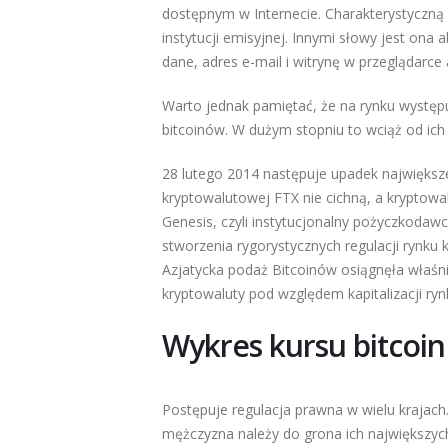
dostępnym w Internecie. Charakterystyczną ce
instytucji emisyjnej. Innymi słowy jest ona
dane, adres e-mail i witrynę w przeglądarc
Warto jednak pamiętać, że na rynku występuj
bitcoinów. W dużym stopniu to wciąż od ich 
28 lutego 2014 następuje upadek największej
kryptowalutowej FTX nie cichną, a kryptowa
Genesis, czyli instytucjonalny pożyczkoda
stworzenia rygorystycznych regulacji rynk
Azjatycka podaż Bitcoinów osiągnęła właśn
kryptowaluty pod względem kapitalizacji ry
Wykres kursu bitcoin
Postępuje regulacja prawna w wielu krajach.
mężczyzna należy do grona ich największych